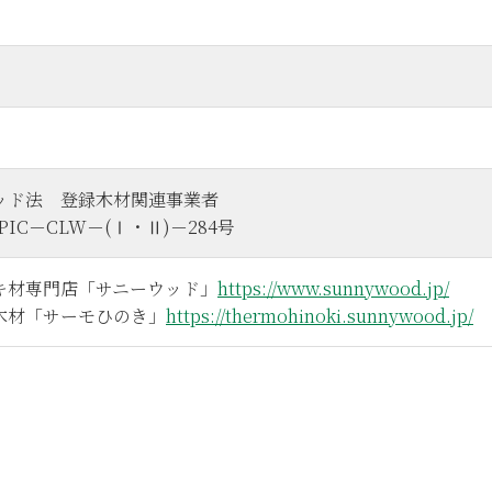
ッド法 登録木材関連事業者
IC－CLW－(Ⅰ・Ⅱ)－284号
キ材専門店「サニーウッド」
https://www.sunnywood.jp/
木材「サーモひのき」
https://thermohinoki.sunnywood.jp/