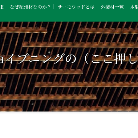
E
なぜ紀州材なのか？
サーモウッドとは
外装材一覧
木
kaイブニングの（ここ押