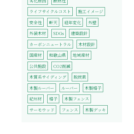
劣化原因
断熱性
ライフサイクルコスト
施工イメージ
安全性
軒天
経年変化
外壁
外装木材
SDGs
建築設計
カーボンニュートラル
木材設計
国産材
和歌山県
地域産材
公共施設
CO2削減
木質系サイディング
脱炭素
木製ルーバー
ルーバー
木製格子
紀州材
格子
木製フェンス
サーモウッド
フェンス
木製デッキ